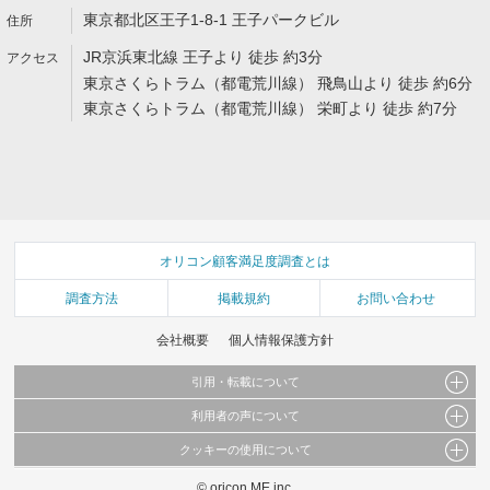
東京都北区王子1-8-1 王子パークビル
JR京浜東北線 王子より 徒歩 約3分
東京さくらトラム（都電荒川線） 飛鳥山より 徒歩 約6分
東京さくらトラム（都電荒川線） 栄町より 徒歩 約7分
オリコン顧客満足度調査とは
調査方法
掲載規約
お問い合わせ
会社概要
個人情報保護方針
引用・転載について
利用者の声について
当サイトで公開されている情報（文字、写真、イラスト、画像データ等）及びこれらの配
置・編集および構造などについての著作権は株式会社oricon MEに帰属しております。
クッキーの使用について
当サイトに掲載している内容はすべてサービスの利用者が提出された見解・感想です。
これらの情報を権利者の許可なく無断転載・複製などの二次利用を行うことは固く禁じて
弊社が内容について正確性を含め一切保証するものではありません。
おります。
© oricon ME inc.
このサイトでは Cookie を使用して、ユーザーに合わせたコンテンツや広告の表示、ソー