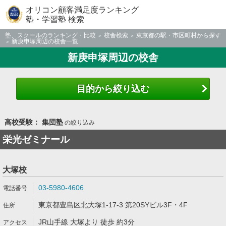
オリコン顧客満足度ランキング
塾・学習塾 検索
塾、スクールのランキング・比較
校舎検索
東京都の駅・市区町村から探す
新庚申塚周辺の校舎一覧
新庚申塚周辺の校舎
目的から絞り込む
高校受験： 集団塾
の絞り込み
栄光ゼミナール
大塚校
03-5980-4606
東京都豊島区北大塚1-17-3 第20SYビル3F・4F
JR山手線 大塚より 徒歩 約3分