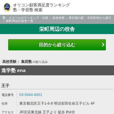
オリコン顧客満足度ランキング
塾・学習塾 検索
塾、スクールのランキング・比較
校舎検索
東京都の駅・市区町村から探す
栄町周辺の校舎一覧
栄町周辺の校舎
目的から絞り込む
高校受験： 集団塾
の絞り込み
進学塾 ena
王子
03-5944-6651
東京都北区王子1-6-8 明治安田生命王子ビル 4F
JR京浜東北線 王子より 徒歩 約4分