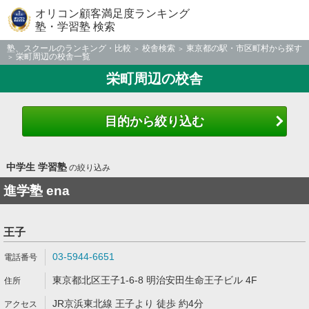
オリコン顧客満足度ランキング
塾・学習塾 検索
塾、スクールのランキング・比較
校舎検索
東京都の駅・市区町村から探す
栄町周辺の校舎一覧
栄町周辺の校舎
目的から絞り込む
中学生 学習塾
の絞り込み
進学塾 ena
王子
03-5944-6651
東京都北区王子1-6-8 明治安田生命王子ビル 4F
JR京浜東北線 王子より 徒歩 約4分