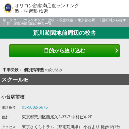
オリコン顧客満足度ランキング
塾・学習塾 検索
塾、スクールのランキング・比較
校舎検索
東京都の駅・市区町村から探す
荒川遊園地前周辺の校舎一覧
荒川遊園地前周辺の校舎
目的から絞り込む
中学受験： 個別指導塾
の絞り込み
スクールIE
小台駅前校
03-5692-6676
東京都荒川区西尾久2-37-7 中村ビル2F
東京さくらトラム（都電荒川線） 小台より 徒歩 約1分