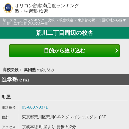
オリコン顧客満足度ランキング
塾・学習塾 検索
塾、スクールのランキング・比較
校舎検索
東京都の駅・市区町村から探す
荒川二丁目周辺の校舎一覧
荒川二丁目周辺の校舎
目的から絞り込む
高校受験： 集団塾
の絞り込み
進学塾 ena
町屋
03-6807-9371
東京都荒川区荒川6-6-2 グレイシャスグレイ5F
京成本線 町屋より 徒歩 約2分