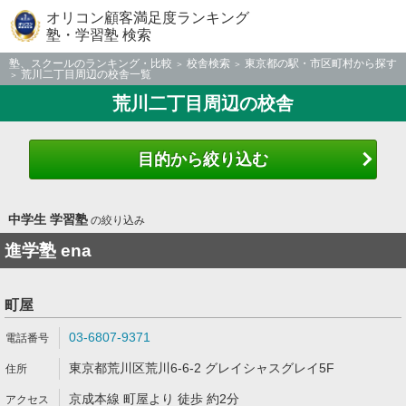
オリコン顧客満足度ランキング
塾・学習塾 検索
塾、スクールのランキング・比較
校舎検索
東京都の駅・市区町村から探す
荒川二丁目周辺の校舎一覧
荒川二丁目周辺の校舎
目的から絞り込む
中学生 学習塾
の絞り込み
進学塾 ena
町屋
03-6807-9371
東京都荒川区荒川6-6-2 グレイシャスグレイ5F
京成本線 町屋より 徒歩 約2分