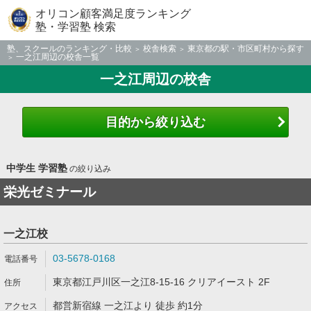
オリコン顧客満足度ランキング
塾・学習塾 検索
塾、スクールのランキング・比較
校舎検索
東京都の駅・市区町村から探す
一之江周辺の校舎一覧
一之江周辺の校舎
目的から絞り込む
中学生 学習塾
の絞り込み
栄光ゼミナール
一之江校
03-5678-0168
東京都江戸川区一之江8-15-16 クリアイースト 2F
都営新宿線 一之江より 徒歩 約1分