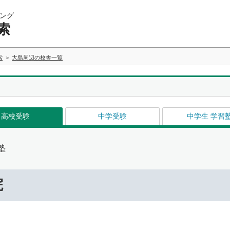
ング
索
索
大島周辺の校舎一覧
高校受験
中学受験
中学生 学習
塾
院