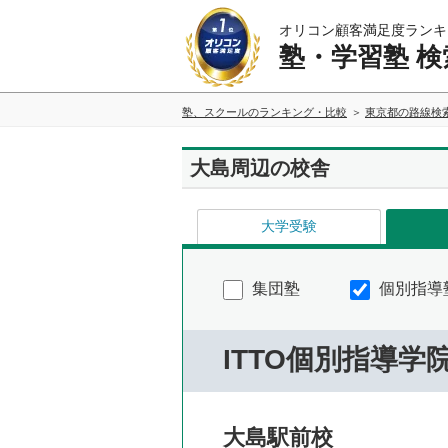
オリコン顧客満足度ランキ
塾・学習塾 検
塾、スクールのランキング・比較
東京都の路線検
大島周辺の校舎
大学受験
集団塾
個別指導
ITTO個別指導学
大島駅前校