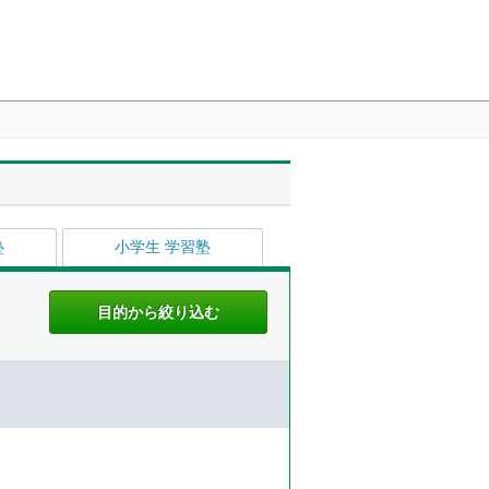
塾
小学生 学習塾