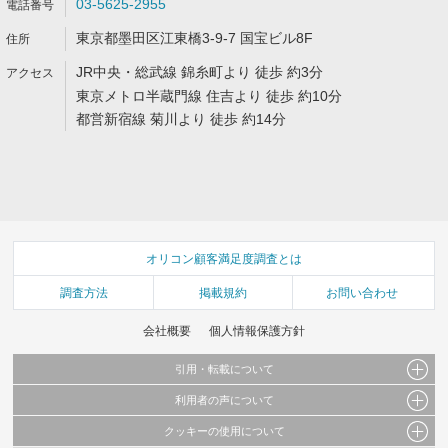
03-5625-2955
東京都墨田区江東橋3-9-7 国宝ビル8F
JR中央・総武線 錦糸町より 徒歩 約3分
東京メトロ半蔵門線 住吉より 徒歩 約10分
都営新宿線 菊川より 徒歩 約14分
オリコン顧客満足度調査とは
調査方法
掲載規約
お問い合わせ
会社概要
個人情報保護方針
引用・転載について
利用者の声について
当サイトで公開されている情報（文字、写真、イラスト、画像データ等）及びこれらの配
置・編集および構造などについての著作権は株式会社oricon MEに帰属しております。
クッキーの使用について
当サイトに掲載している内容はすべてサービスの利用者が提出された見解・感想です。
これらの情報を権利者の許可なく無断転載・複製などの二次利用を行うことは固く禁じて