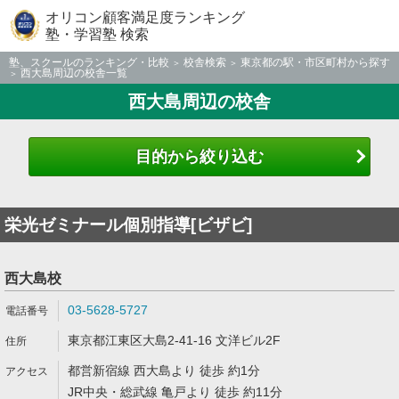
オリコン顧客満足度ランキング
塾・学習塾 検索
塾、スクールのランキング・比較
校舎検索
東京都の駅・市区町村から探す
西大島周辺の校舎一覧
西大島周辺の校舎
目的から絞り込む
栄光ゼミナール個別指導[ビザビ]
西大島校
03-5628-5727
東京都江東区大島2-41-16 文洋ビル2F
都営新宿線 西大島より 徒歩 約1分
JR中央・総武線 亀戸より 徒歩 約11分