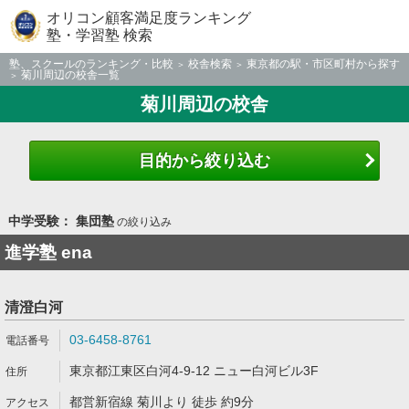
オリコン顧客満足度ランキング
塾・学習塾 検索
塾、スクールのランキング・比較
校舎検索
東京都の駅・市区町村から探す
菊川周辺の校舎一覧
菊川周辺の校舎
目的から絞り込む
中学受験： 集団塾
の絞り込み
進学塾 ena
清澄白河
03-6458-8761
東京都江東区白河4-9-12 ニュー白河ビル3F
都営新宿線 菊川より 徒歩 約9分