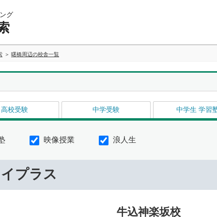
ング
索
索
曙橋周辺の校舎一覧
高校受験
中学受験
中学生 学習
塾
映像授業
浪人生
ライプラス
牛込神楽坂校