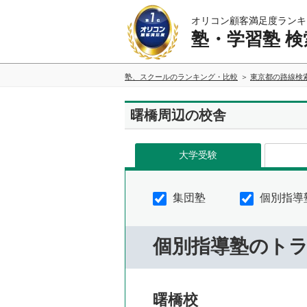
オリコン顧客満足度ランキ
塾・学習塾 検
塾、スクールのランキング・比較
東京都の路線検
曙橋周辺の校舎
大学受験
集団塾
個別指導
個別指導塾のト
曙橋校