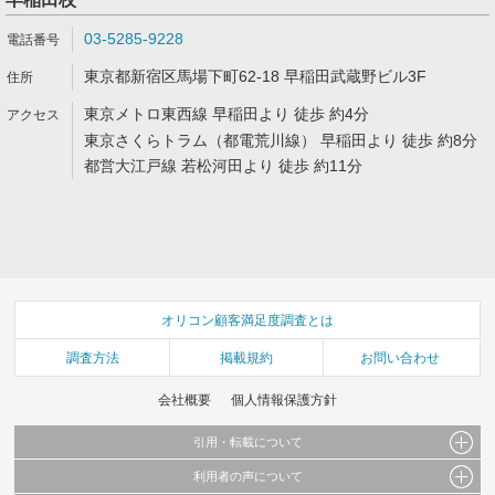
03-5285-9228
東京都新宿区馬場下町62-18 早稲田武蔵野ビル3F
東京メトロ東西線 早稲田より 徒歩 約4分
東京さくらトラム（都電荒川線） 早稲田より 徒歩 約8分
都営大江戸線 若松河田より 徒歩 約11分
オリコン顧客満足度調査とは
調査方法
掲載規約
お問い合わせ
会社概要
個人情報保護方針
引用・転載について
利用者の声について
当サイトで公開されている情報（文字、写真、イラスト、画像データ等）及びこれらの配