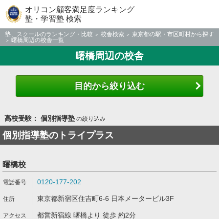
オリコン顧客満足度ランキング
塾・学習塾 検索
塾、スクールのランキング・比較
校舎検索
東京都の駅・市区町村から探す
曙橋周辺の校舎一覧
曙橋周辺の校舎
目的から絞り込む
高校受験： 個別指導塾
の絞り込み
個別指導塾のトライプラス
曙橋校
0120-177-202
東京都新宿区住吉町6-6 日本メータービル3F
都営新宿線 曙橋より 徒歩 約2分