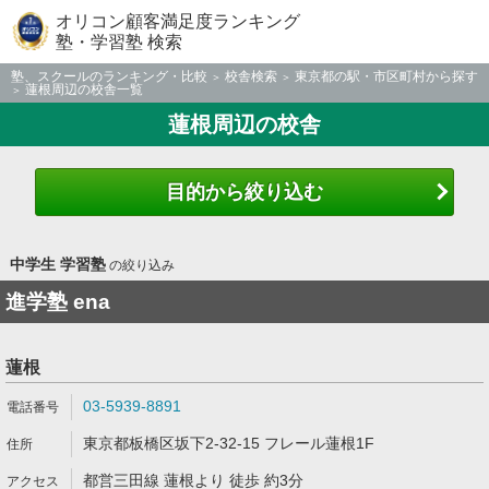
オリコン顧客満足度ランキング
塾・学習塾 検索
塾、スクールのランキング・比較
校舎検索
東京都の駅・市区町村から探す
蓮根周辺の校舎一覧
蓮根周辺の校舎
目的から絞り込む
中学生 学習塾
の絞り込み
進学塾 ena
蓮根
03-5939-8891
東京都板橋区坂下2-32-15 フレール蓮根1F
都営三田線 蓮根より 徒歩 約3分