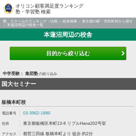
オリコン顧客満足度ランキング
塾・学習塾 検索
塾、スクールのランキング・比較
校舎検索
東京都の駅・市区町村から探す
本蓮沼周辺の校舎一覧
本蓮沼周辺の校舎
目的から絞り込む
中学受験： 集団塾
の絞り込み
国大セミナー
板橋本町校
03-3962-1880
東京都板橋区本町13-8 リプルHana202号室
都営三田線 板橋本町より 徒歩 約2分