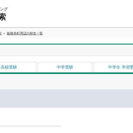
ング
索
索
板橋本町周辺の校舎一覧
高校受験
中学受験
中学生 学習