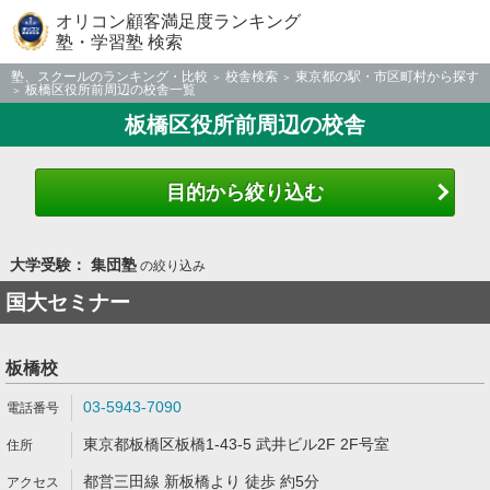
オリコン顧客満足度ランキング
塾・学習塾 検索
塾、スクールのランキング・比較
校舎検索
東京都の駅・市区町村から探す
板橋区役所前周辺の校舎一覧
板橋区役所前周辺の校舎
目的から絞り込む
大学受験： 集団塾
の絞り込み
国大セミナー
板橋校
03-5943-7090
東京都板橋区板橋1-43-5 武井ビル2F 2F号室
都営三田線 新板橋より 徒歩 約5分