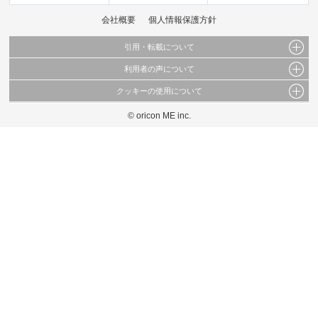
会社概要
個人情報保護方針
引用・転載について
利用者の声について
当サイトで公開されている情報（文字、写真、イラスト、画像データ等）及びこれらの配
置・編集および構造などについての著作権は株式会社oricon MEに帰属しております。
クッキーの使用について
当サイトに掲載している内容はすべてサービスの利用者が提出された見解・感想です。
これらの情報を権利者の許可なく無断転載・複製などの二次利用を行うことは固く禁じて
弊社が内容について正確性を含め一切保証するものではありません。
おります。
© oricon ME inc.
このサイトでは Cookie を使用して、ユーザーに合わせたコンテンツや広告の表示、ソー
弊社の見解・ 意見ではないことをご理解いただいた上でご覧ください。
シャル メディア機能の提供、広告の表示回数やクリック数の測定を行っています。
また、ユーザーによるサイトの利用状況についても情報を収集し、ソーシャル メディア
や広告配信、データ解析の各パートナーに提供しています。
各パートナーは、この情報とユーザーが各パートナーに提供した他の情報や、ユーザーが
各パートナーのサービスを使用したときに収集した他の情報を組み合わせて使用すること
があります。