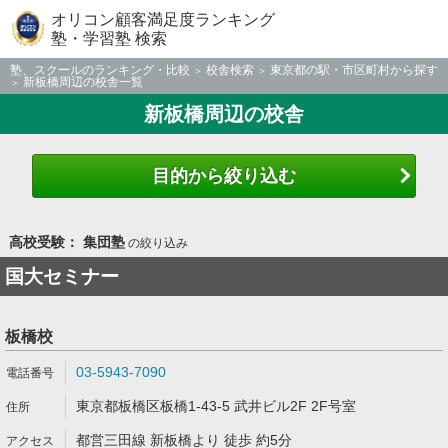
オリコン顧客満足度ランキング
塾・学習塾 検索
塾、スクールのランキング・比較
校舎検索
東京都の駅・市区町村から探す
新板橋周辺の校舎一覧
新板橋周辺の校舎
目的から絞り込む
高校受験： 集団塾
の絞り込み
国大セミナー
板橋校
03-5943-7090
東京都板橋区板橋1-43-5 武井ビル2F 2F号室
都営三田線 新板橋より 徒歩 約5分