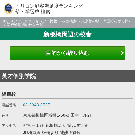
オリコン顧客満足度ランキング
塾・学習塾 検索
塾、スクールのランキング・比較
校舎検索
東京都の駅・市区町村から探す
新板橋周辺の校舎一覧
新板橋周辺の校舎
目的から絞り込む
英才個別学院
板橋校
03-5943-8567
東京都板橋区板橋1-50-3 田中ビル2F
都営三田線 新板橋より 徒歩 約3分
JR埼京線 板橋より 徒歩 約3分