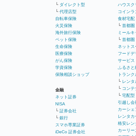
└
ダイレクト型
ハウスク
└
代理店型
コインラ
自転車保険
食材宅配
火災保険
└
首都圏
海外旅行保険
ミールキ
ペット保険
└
首都圏
生命保険
ネットス
医療保険
フードデ
がん保険
サービス
学資保険
ふるさと
保険相談ショップ
トランク
└
レンタ
└
コンテ
金融
└
宅配型
ネット証券
引越し会
NISA
カーシェ
└
証券会社
レンタカ
└
銀行
格安レン
スマホ専業証券
カーリー
iDeCo 証券会社