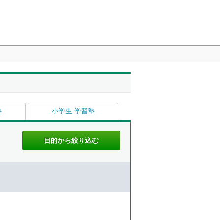
塾
小学生 学習塾