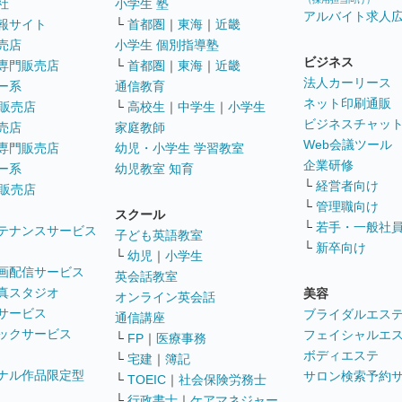
社
小学生 塾
アルバイト求人
報サイト
└
首都圏
｜
東海
｜
近畿
売店
小学生 個別指導塾
ビジネス
専門販売店
└
首都圏
｜
東海
｜
近畿
法人カーリース
ー系
通信教育
ネット印刷通販
販売店
└
高校生
｜
中学生
｜
小学生
ビジネスチャッ
売店
家庭教師
Web会議ツール
専門販売店
幼児・小学生 学習教室
企業研修
ー系
幼児教室 知育
└
経営者向け
販売店
└
管理職向け
スクール
└
若手・一般社
テナンスサービス
子ども英語教室
└
新卒向け
└
幼児
｜
小学生
画配信サービス
英会話教室
真スタジオ
美容
オンライン英会話
サービス
ブライダルエス
通信講座
ックサービス
フェイシャルエ
└
FP
｜
医療事務
ボディエステ
└
宅建
｜
簿記
ナル作品限定型
サロン検索予約
└
TOEIC
｜
社会保険労務士
└
行政書士
｜
ケアマネジャー