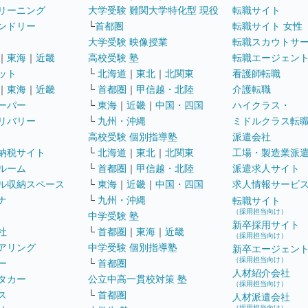
リーニング
大学受験 難関大学特化型 現役
転職サイト
ンドリー
└
首都圏
転職サイト 女性
大学受験 映像授業
転職スカウトサ
｜
東海
｜
近畿
高校受験 塾
転職エージェン
ット
└
北海道
｜
東北
｜
北関東
看護師転職
｜
東海
｜
近畿
└
首都圏
｜
甲信越・北陸
介護転職
ーパー
└
東海
｜
近畿
｜
中国・四国
ハイクラス・
リバリー
└
九州・沖縄
ミドルクラス転
高校受験 個別指導塾
派遣会社
納税サイト
└
北海道
｜
東北
｜
北関東
工場・製造業派
ルーム
└
首都圏
｜
甲信越・北陸
派遣求人サイト
ル収納スペース
└
東海
｜
近畿
｜
中国・四国
求人情報サービ
ナ
└
九州・沖縄
転職サイト
（採用担当向け）
中学受験 塾
新卒採用サイト
社
└
首都圏
｜
東海
｜
近畿
（採用担当向け）
アリング
中学受験 個別指導塾
新卒エージェン
（採用担当向け）
ー
└
首都圏
人材紹介会社
タカー
公立中高一貫校対策 塾
（採用担当向け）
ス
└
首都圏
人材派遣会社
（採用担当向け）