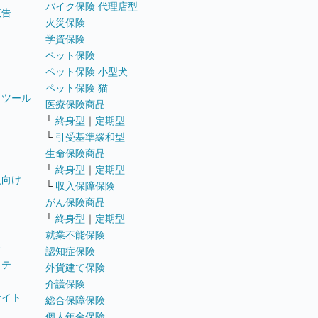
バイク保険 代理店型
広告
火災保険
学資保険
ペット保険
ペット保険 小型犬
ペット保険 猫
トツール
医療保険商品
└
終身型
｜
定期型
└
引受基準緩和型
生命保険商品
└
終身型
｜
定期型
員向け
└
収入保障保険
がん保険商品
└
終身型
｜
定期型
就業不能保険
テ
認知症保険
ステ
外貨建て保険
介護保険
サイト
総合保障保険
個人年金保険