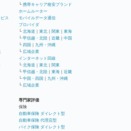
└
携帯キャリア格安ブランド
ホームルーター
ービス
モバイルデータ通信
ト
プロバイダ
└
北海道
｜
東北
｜
関東
｜
東海
└
甲信越・北陸
｜
近畿
｜
中国
└
四国
｜
九州・沖縄
職
└
広域企業
インターネット回線
遣
└
北海道
｜
東北
｜
関東
└
甲信越・北陸
｜
東海
｜
近畿
ス
└
中国・四国
｜
九州・沖縄
└
広域企業
専門家評価
ト
保険
自動車保険 ダイレクト型
自動車保険 代理店型
バイク保険 ダイレクト型