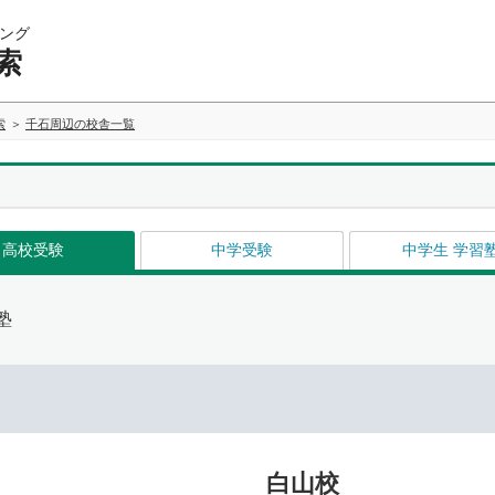
ング
索
索
千石周辺の校舎一覧
高校受験
中学受験
中学生 学習
塾
白山校