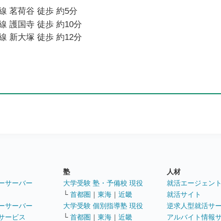
 茗荷谷 徒歩 約5分
 護国寺 徒歩 約10分
 新大塚 徒歩 約12分
塾
人材
ーサーバー
大学受験 塾・予備校 現役
就活エージェン
└
首都圏
｜
東海
｜
近畿
就活サイト
ーサーバー
大学受験 個別指導塾 現役
逆求人型就活サ
サービス
└
首都圏
｜
東海
｜
近畿
アルバイト情報