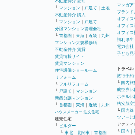
不動産仲介 売却
マンガア
└
マンション
｜
戸建て
｜
土地
ブランド
不動産仲介 購入
オフィス
└
マンション
｜
戸建て
オフィス
分譲マンション管理会社
オフィス
└
首都圏
｜
東海
｜
近畿
｜
九州
福利厚生
マンション大規模修繕
電力会社
不動産仲介 賃貸
子ども見
賃貸情報サイト
賃貸マンション
トラベル
住宅設備ショールーム
旅行予約
リフォーム
└
国内旅
└
フルリフォーム
航空券比
└
戸建て
｜
マンション
ホテル比
新築分譲マンション
格安航空券
└
首都圏
｜
東海
｜
近畿
｜
九州
└
国内線
ハウスメーカー 注文住宅
ツアー比
建売住宅
アクティ
└
ビルダー
└
国内
｜
└
東北
｜
北関東
｜
首都圏