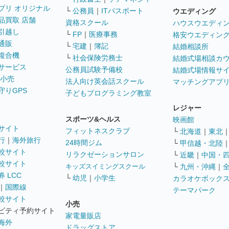
プリ オリジナル
└
公務員
｜
ITパスポート
ウエディング
品買取 店舗
資格スクール
ハウスウエディ
引越し
└
FP
｜
医療事務
格安ウエディン
通販
└
宅建
｜
簿記
結婚相談所
複合機
└
社会保険労務士
結婚式場相談カ
サービス
公務員試験予備校
結婚式場情報サ
 小売
法人向け英会話スクール
マッチングアプ
守りGPS
子どもプログラミング教室
レジャー
スポーツ&ヘルス
映画館
サイト
フィットネスクラブ
└
北海道
｜
東北
行
｜
海外旅行
24時間ジム
└
甲信越・北陸
較サイト
リラクゼーションサロン
└
近畿
｜
中国・
較サイト
キッズスイミングスクール
└
九州・沖縄
｜
 LCC
└
幼児
｜
小学生
カラオケボック
｜
国際線
テーマパーク
較サイト
小売
ビティ予約サイト
家電量販店
海外
ドラッグストア