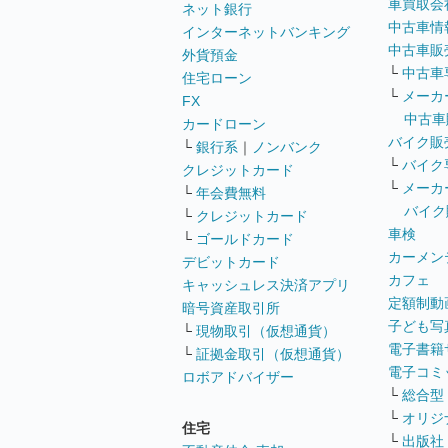
車買取会
ネット銀行
中古車情
インターネットバンキング
中古車販
外貨預金
└
中古車
住宅ローン
└
メーカ
FX
中古車
カードローン
バイク販
└
銀行系
｜
ノンバンク
└
バイク
クレジットカード
└
メーカ
└
年会費無料
バイク
└
クレジットカード
車検
└
ゴールドカード
カーメン
デビットカード
カフェ
キャッシュレス決済アプリ
定額制動
暗号資産取引所
子ども写
└
現物取引（仮想通貨）
電子書籍
└
証拠金取引（仮想通貨）
電子コミ
ロボアドバイザー
└
総合型
└
オリジ
住宅
└
出版社