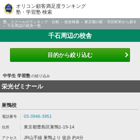
オリコン顧客満足度ランキング
塾・学習塾 検索
塾、スクールのランキング・比較
校舎検索
東京都の駅・市区町村から探す
千石周辺の校舎一覧
千石周辺の校舎
目的から絞り込む
中学生 学習塾
の絞り込み
栄光ゼミナール
巣鴨校
03-3946-3951
東京都豊島区巣鴨1-19-14
JR山手線 巣鴨より 徒歩 約4分