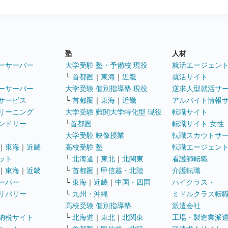
塾
人材
ーサーバー
大学受験 塾・予備校 現役
就活エージェン
└
首都圏
｜
東海
｜
近畿
就活サイト
ーサーバー
大学受験 個別指導塾 現役
逆求人型就活サ
サービス
└
首都圏
｜
東海
｜
近畿
アルバイト情報
リーニング
大学受験 難関大学特化型 現役
転職サイト
ンドリー
└
首都圏
転職サイト 女性
大学受験 映像授業
転職スカウトサ
｜
東海
｜
近畿
高校受験 塾
転職エージェン
ット
└
北海道
｜
東北
｜
北関東
看護師転職
｜
東海
｜
近畿
└
首都圏
｜
甲信越・北陸
介護転職
ーパー
└
東海
｜
近畿
｜
中国・四国
ハイクラス・
リバリー
└
九州・沖縄
ミドルクラス転
高校受験 個別指導塾
派遣会社
納税サイト
└
北海道
｜
東北
｜
北関東
工場・製造業派