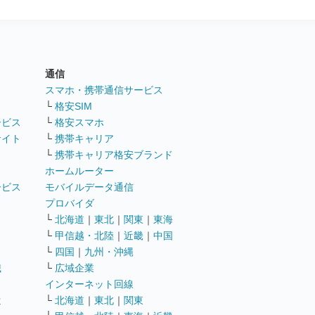
通信
ト
スマホ・携帯通信サービス
└
格安SIM
ービス
└
格安スマホ
サイト
└
携帯キャリア
└
携帯キャリア格安ブランド
ホームルーター
ービス
モバイルデータ通信
ト
プロバイダ
└
北海道
｜
東北
｜
関東
｜
東海
└
甲信越・北陸
｜
近畿
｜
中国
└
四国
｜
九州・沖縄
職
└
広域企業
インターネット回線
遣
└
北海道
｜
東北
｜
関東