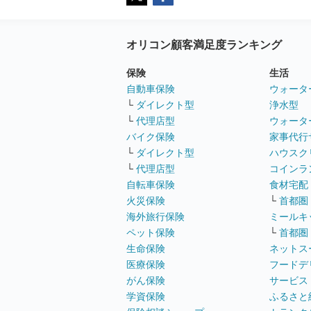
オリコン顧客満足度ランキング
保険
生活
自動車保険
ウォータ
└
ダイレクト型
浄水型
└
代理店型
ウォータ
バイク保険
家事代行
└
ダイレクト型
ハウスク
└
代理店型
コインラ
自転車保険
食材宅配
火災保険
└
首都圏
海外旅行保険
ミールキ
ペット保険
└
首都圏
生命保険
ネットス
医療保険
フードデ
がん保険
サービス
学資保険
ふるさと