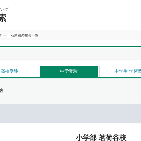
ング
索
索
千石周辺の校舎一覧
高校受験
中学受験
中学生 学習
塾
小学部 茗荷谷校