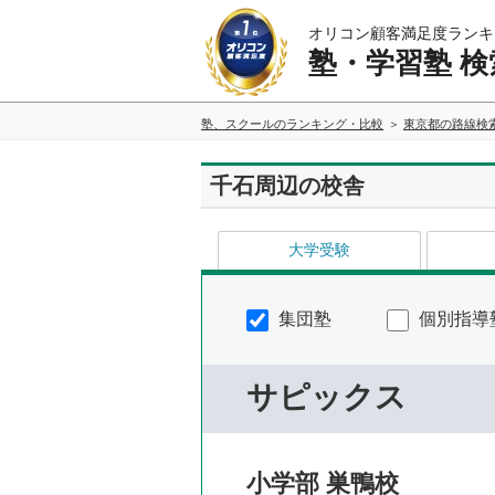
オリコン顧客満足度ランキ
塾・学習塾 検
塾、スクールのランキング・比較
東京都の路線検
千石周辺の校舎
大学受験
集団塾
個別指導
サピックス
小学部 巣鴨校