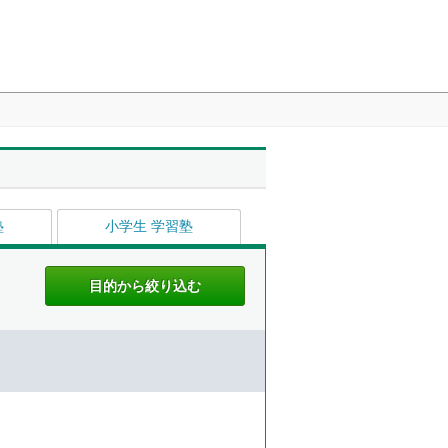
塾
小学生 学習塾