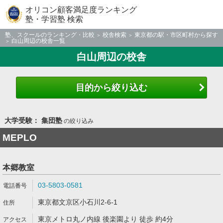
オリコン顧客満足度ランキング
塾・学習塾 検索
塾、スクールのランキング・比較
校舎検索
東京都の駅・市区町村から探す
白山周辺の校舎一覧
白山周辺の校舎
目的から絞り込む
大学受験： 集団塾
の絞り込み
MEPLO
本郷教室
03-5803-0581
東京都文京区小石川2-6-1
東京メトロ丸ノ内線 後楽園より 徒歩 約4分