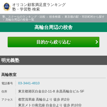
オリコン顧客満足度ランキング
塾・学習塾 検索
塾、スクールのランキング・比較
校舎検索
東京都の駅・市区町村から探す
高輪台周辺の校舎一覧
高輪台周辺の校舎
目的から絞り込む
明光義塾
高輪教室
03-3441-4810
東京都港区白金台2-11-8 永昌高輪台ビル 5F
都営浅草線 高輪台より 徒歩 約2分
東京メトロ南北線 白金台より 徒歩 約10分