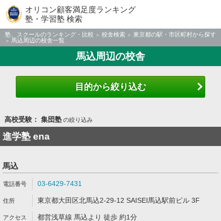
オリコン顧客満足度ランキング
塾・学習塾 検索
塾、スクールのランキング・比較
校舎検索
東京都の駅・市区町村から探す
馬込周辺の校舎一覧
馬込周辺の校舎
目的から絞り込む
高校受験： 集団塾
の絞り込み
進学塾 ena
馬込
03-6429-7431
東京都大田区北馬込2-29-12 SAISEI馬込駅前ビル 3F
都営浅草線 馬込より 徒歩 約1分