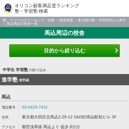
オリコン顧客満足度ランキング
塾・学習塾 検索
塾、スクールのランキング・比較
校舎検索
東京都の駅・市区町村から探す
馬込周辺の校舎一覧
馬込周辺の校舎
目的から絞り込む
中学生 学習塾
の絞り込み
進学塾 ena
馬込
03-6429-7431
東京都大田区北馬込2-29-12 SAISEI馬込駅前ビル 3F
都営浅草線 馬込より 徒歩 約1分