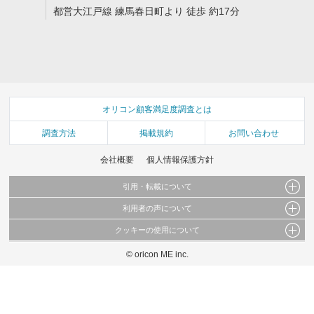
都営大江戸線 練馬春日町より 徒歩 約17分
オリコン顧客満足度調査とは
調査方法
掲載規約
お問い合わせ
会社概要
個人情報保護方針
引用・転載について
利用者の声について
当サイトで公開されている情報（文字、写真、イラスト、画像データ等）及びこれらの配
置・編集および構造などについての著作権は株式会社oricon MEに帰属しております。
クッキーの使用について
当サイトに掲載している内容はすべてサービスの利用者が提出された見解・感想です。
これらの情報を権利者の許可なく無断転載・複製などの二次利用を行うことは固く禁じて
弊社が内容について正確性を含め一切保証するものではありません。
おります。
© oricon ME inc.
このサイトでは Cookie を使用して、ユーザーに合わせたコンテンツや広告の表示、ソー
弊社の見解・ 意見ではないことをご理解いただいた上でご覧ください。
シャル メディア機能の提供、広告の表示回数やクリック数の測定を行っています。
また、ユーザーによるサイトの利用状況についても情報を収集し、ソーシャル メディア
や広告配信、データ解析の各パートナーに提供しています。
各パートナーは、この情報とユーザーが各パートナーに提供した他の情報や、ユーザーが