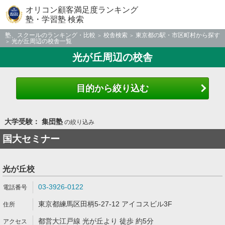
オリコン顧客満足度ランキング
塾・学習塾 検索
塾、スクールのランキング・比較
校舎検索
東京都の駅・市区町村から探す
光が丘周辺の校舎一覧
光が丘周辺の校舎
目的から絞り込む
大学受験： 集団塾
の絞り込み
国大セミナー
光が丘校
03-3926-0122
東京都練馬区田柄5-27-12 アイコスビル3F
都営大江戸線 光が丘より 徒歩 約5分