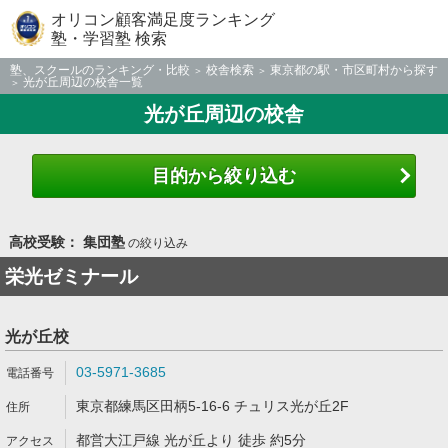
オリコン顧客満足度ランキング
塾・学習塾 検索
塾、スクールのランキング・比較
校舎検索
東京都の駅・市区町村から探す
光が丘周辺の校舎一覧
光が丘周辺の校舎
目的から絞り込む
高校受験： 集団塾
の絞り込み
栄光ゼミナール
光が丘校
03-5971-3685
東京都練馬区田柄5-16-6 チュリス光が丘2F
都営大江戸線 光が丘より 徒歩 約5分