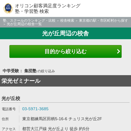
オリコン顧客満足度ランキング
塾・学習塾 検索
塾、スクールのランキング・比較
校舎検索
東京都の駅・市区町村から探す
光が丘周辺の校舎一覧
光が丘周辺の校舎
目的から絞り込む
中学受験： 集団塾
の絞り込み
栄光ゼミナール
光が丘校
03-5971-3685
東京都練馬区田柄5-16-6 チュリス光が丘2F
都営大江戸線 光が丘より 徒歩 約5分