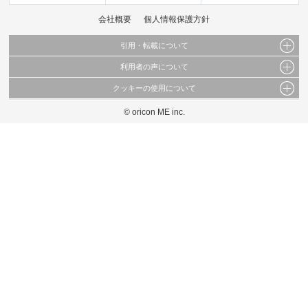
会社概要
個人情報保護方針
引用・転載について
利用者の声について
当サイトで公開されている情報（文字、写真、イラスト、画像データ等）及びこれらの配
置・編集および構造などについての著作権は株式会社oricon MEに帰属しております。
クッキーの使用について
当サイトに掲載している内容はすべてサービスの利用者が提出された見解・感想です。
これらの情報を権利者の許可なく無断転載・複製などの二次利用を行うことは固く禁じて
弊社が内容について正確性を含め一切保証するものではありません。
おります。
© oricon ME inc.
このサイトでは Cookie を使用して、ユーザーに合わせたコンテンツや広告の表示、ソー
弊社の見解・ 意見ではないことをご理解いただいた上でご覧ください。
シャル メディア機能の提供、広告の表示回数やクリック数の測定を行っています。
また、ユーザーによるサイトの利用状況についても情報を収集し、ソーシャル メディア
や広告配信、データ解析の各パートナーに提供しています。
各パートナーは、この情報とユーザーが各パートナーに提供した他の情報や、ユーザーが
各パートナーのサービスを使用したときに収集した他の情報を組み合わせて使用すること
があります。