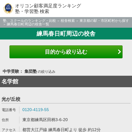
オリコン顧客満足度ランキング
塾・学習塾 検索
塾、スクールのランキング・比較
校舎検索
東京都の駅・市区町村から探す
練馬春日町周辺の校舎一覧
練馬春日町周辺の校舎
目的から絞り込む
中学受験： 集団塾
の絞り込み
名学館
光が丘校
0120-4119-55
東京都練馬区田柄3-6-20
都営大江戸線 練馬春日町より 徒歩 約12分