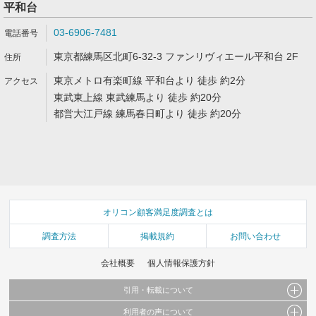
平和台
03-6906-7481
東京都練馬区北町6-32-3 ファンリヴィエール平和台 2F
東京メトロ有楽町線 平和台より 徒歩 約2分
東武東上線 東武練馬より 徒歩 約20分
都営大江戸線 練馬春日町より 徒歩 約20分
オリコン顧客満足度調査とは
調査方法
掲載規約
お問い合わせ
会社概要
個人情報保護方針
引用・転載について
利用者の声について
当サイトで公開されている情報（文字、写真、イラスト、画像データ等）及びこれらの配