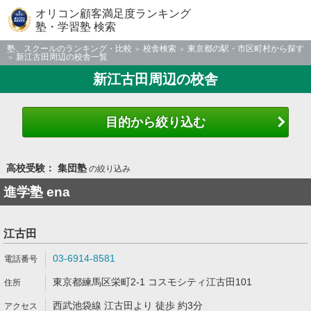
オリコン顧客満足度ランキング
塾・学習塾 検索
塾、スクールのランキング・比較
校舎検索
東京都の駅・市区町村から探す
新江古田周辺の校舎一覧
新江古田周辺の校舎
目的から絞り込む
高校受験： 集団塾
の絞り込み
進学塾 ena
江古田
03-6914-8581
東京都練馬区栄町2-1 コスモシティ江古田101
西武池袋線 江古田より 徒歩 約3分