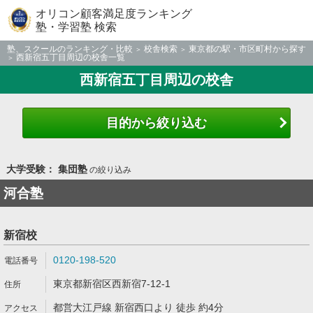
オリコン顧客満足度ランキング
塾・学習塾 検索
塾、スクールのランキング・比較
校舎検索
東京都の駅・市区町村から探す
西新宿五丁目周辺の校舎一覧
西新宿五丁目周辺の校舎
目的から絞り込む
大学受験： 集団塾
の絞り込み
河合塾
新宿校
0120-198-520
東京都新宿区西新宿7-12-1
都営大江戸線 新宿西口より 徒歩 約4分