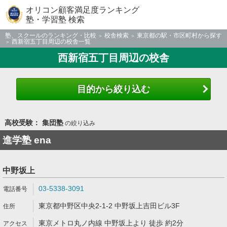
オリコン顧客満足度ランキング
塾・学習塾 検索
塾、スクールのランキング・比較
校舎検索
東京都の駅・市区町村から探す
西新宿五丁目周辺の校舎一覧
西新宿五丁目周辺の校舎
目的から絞り込む
高校受験： 集団塾
の絞り込み
進学塾 ena
中野坂上
03-5338-3091
東京都中野区中央2-1-2 中野坂上吉田ビル3F
東京メトロ丸ノ内線 中野坂上より 徒歩 約2分