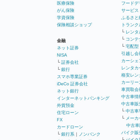
医療保険
フードデ
がん保険
サービス
学資保険
ふるさと
保険相談ショップ
トランク
└
レンタ
└
コンテ
金融
└
宅配型
ネット証券
引越し会
NISA
カーシェ
└
証券会社
レンタカ
└
銀行
格安レン
スマホ専業証券
カーリー
iDeCo 証券会社
車買取会
ネット銀行
中古車情
インターネットバンキング
中古車販
外貨預金
└
中古車
住宅ローン
└
メーカ
FX
中古車
カードローン
バイク販
└
銀行系
｜
ノンバンク
└
バイク