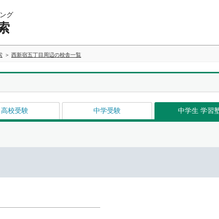
ング
索
索
西新宿五丁目周辺の校舎一覧
高校受験
中学受験
中学生 学習