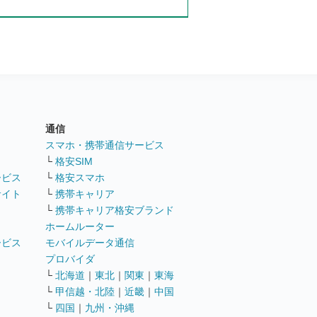
通信
ト
スマホ・携帯通信サービス
└
格安SIM
ービス
└
格安スマホ
サイト
└
携帯キャリア
└
携帯キャリア格安ブランド
ホームルーター
ービス
モバイルデータ通信
ト
プロバイダ
└
北海道
｜
東北
｜
関東
｜
東海
└
甲信越・北陸
｜
近畿
｜
中国
└
四国
｜
九州・沖縄