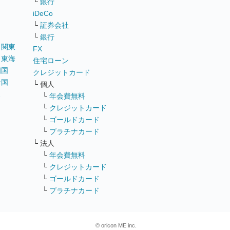
└
銀行
iDeCo
└
証券会社
└
銀行
｜
関東
FX
｜
東海
住宅ローン
四国
クレジットカード
全国
└ 個人
ス
└
年会費無料
└
クレジットカード
└
ゴールドカード
└
プラチナカード
└ 法人
└
年会費無料
└
クレジットカード
└
ゴールドカード
└
プラチナカード
© oricon ME inc.