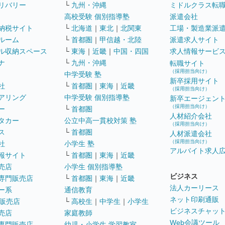
リバリー
└
九州・沖縄
ミドルクラス転
高校受験 個別指導塾
派遣会社
納税サイト
└
北海道
｜
東北
｜
北関東
工場・製造業派
ルーム
└
首都圏
｜
甲信越・北陸
派遣求人サイト
ル収納スペース
└
東海
｜
近畿
｜
中国・四国
求人情報サービ
ナ
└
九州・沖縄
転職サイト
（採用担当向け）
中学受験 塾
新卒採用サイト
社
└
首都圏
｜
東海
｜
近畿
（採用担当向け）
アリング
中学受験 個別指導塾
新卒エージェン
（採用担当向け）
ー
└
首都圏
人材紹介会社
タカー
公立中高一貫校対策 塾
（採用担当向け）
ス
└
首都圏
人材派遣会社
（採用担当向け）
社
小学生 塾
アルバイト求人
報サイト
└
首都圏
｜
東海
｜
近畿
売店
小学生 個別指導塾
ビジネス
専門販売店
└
首都圏
｜
東海
｜
近畿
法人カーリース
ー系
通信教育
ネット印刷通販
販売店
└
高校生
｜
中学生
｜
小学生
ビジネスチャッ
売店
家庭教師
Web会議ツール
専門販売店
幼児・小学生 学習教室