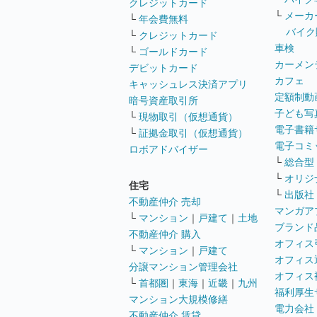
クレジットカード
└
メーカ
└
年会費無料
バイク
└
クレジットカード
車検
└
ゴールドカード
カーメン
デビットカード
カフェ
キャッシュレス決済アプリ
定額制動
暗号資産取引所
子ども写
└
現物取引（仮想通貨）
電子書籍
└
証拠金取引（仮想通貨）
電子コミ
ロボアドバイザー
└
総合型
└
オリジ
住宅
└
出版社
不動産仲介 売却
マンガア
└
マンション
｜
戸建て
｜
土地
ブランド
不動産仲介 購入
オフィス
└
マンション
｜
戸建て
オフィス
分譲マンション管理会社
オフィス
└
首都圏
｜
東海
｜
近畿
｜
九州
福利厚生
マンション大規模修繕
電力会社
不動産仲介 賃貸