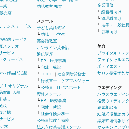
企業研修
ー系
幼児教室 知育
└
経営者向け
販売店
└
管理職向け
スクール
└
若手・一般社
テナンスサービス
子ども英語教室
└
新卒向け
└
幼児
｜
小学生
画配信サービス
英会話教室
真スタジオ
美容
オンライン英会話
サービス
ブライダルエス
通信講座
ックサービス
フェイシャルエ
└
FP
｜
医療事務
ボディエステ
└
宅建
｜
簿記
ナル作品限定型
サロン検索予約
└
TOEIC
｜
社会保険労務士
└
行政書士
｜
ケアマネジャー
プリ オリジナル
└
公務員
｜
ITパスポート
ウエディング
品買取 店舗
資格スクール
ハウスウエディ
引越し
└
FP
｜
医療事務
格安ウエディン
通販
└
宅建
｜
簿記
結婚相談所
複合機
└
社会保険労務士
結婚式場相談カ
サービス
公務員試験予備校
結婚式場情報サ
 小売
法人向け英会話スクール
マッチングアプ