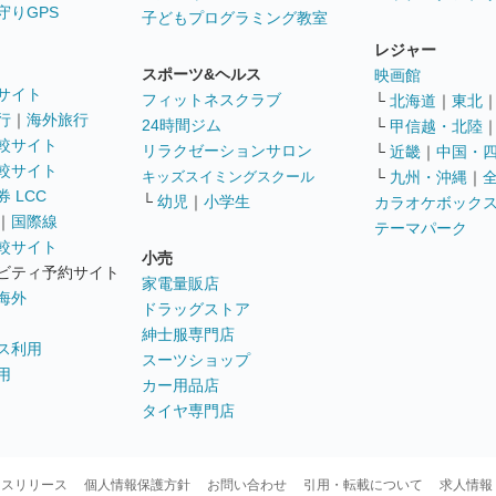
守りGPS
子どもプログラミング教室
レジャー
スポーツ&ヘルス
映画館
サイト
フィットネスクラブ
└
北海道
｜
東北
行
｜
海外旅行
24時間ジム
└
甲信越・北陸
較サイト
リラクゼーションサロン
└
近畿
｜
中国・
較サイト
キッズスイミングスクール
└
九州・沖縄
｜
 LCC
└
幼児
｜
小学生
カラオケボック
｜
国際線
テーマパーク
較サイト
小売
ビティ予約サイト
家電量販店
海外
ドラッグストア
紳士服専門店
ス利用
スーツショップ
用
カー用品店
タイヤ専門店
ースリリース
個人情報保護方針
お問い合わせ
引用・転載について
求人情報