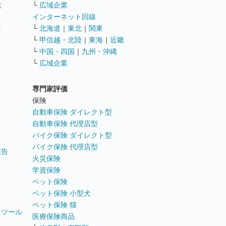
職
└
広域企業
インターネット回線
遣
└
北海道
｜
東北
｜
関東
└
甲信越・北陸
｜
東海
｜
近畿
ス
└
中国・四国
｜
九州・沖縄
└
広域企業
専門家評価
ト
保険
自動車保険 ダイレクト型
自動車保険 代理店型
バイク保険 ダイレクト型
バイク保険 代理店型
広告
火災保険
学資保険
ペット保険
ペット保険 小型犬
ペット保険 猫
トツール
医療保険商品