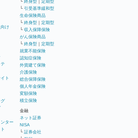
└
終身型
｜
定期型
└
引受基準緩和型
生命保険商品
└
終身型
｜
定期型
員向け
└
収入保障保険
がん保険商品
└
終身型
｜
定期型
就業不能保険
テ
認知症保険
ステ
外貨建て保険
介護保険
サイト
総合保障保険
個人年金保険
変額保険
積立保険
ング
グ
金融
ネット証券
ウンター
NISA
イト
└
証券会社
リ