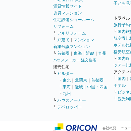
子ども見
賃貸情報サイト
賃貸マンション
トラベル
住宅設備ショールーム
旅行予約
リフォーム
└
国内旅
└
フルリフォーム
航空券比
└
戸建て
｜
マンション
ホテル比
新築分譲マンション
格安航空券
└
首都圏
｜
東海
｜
近畿
｜
九州
└
国内線
ハウスメーカー 注文住宅
ツアー比
建売住宅
アクティ
└
ビルダー
└
国内
｜
└
東北
｜
北関東
｜
首都圏
ホテル
└
東海
｜
近畿
｜
中国・四国
└
ビジネ
└
九州
└
観光利
└
ハウスメーカー
└
デベロッパー
会社概要
ニュ