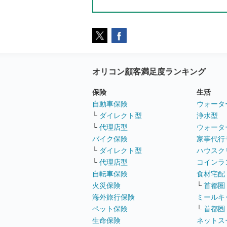
オリコン顧客満足度ランキング
保険
生活
自動車保険
ウォータ
└
ダイレクト型
浄水型
└
代理店型
ウォータ
バイク保険
家事代行
└
ダイレクト型
ハウスク
└
代理店型
コインラ
自転車保険
食材宅配
火災保険
└
首都圏
海外旅行保険
ミールキ
ペット保険
└
首都圏
生命保険
ネットス