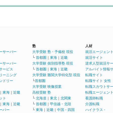
塾
人材
ーサーバー
大学受験 塾・予備校 現役
就活エージェン
└
首都圏
｜
東海
｜
近畿
就活サイト
ーサーバー
大学受験 個別指導塾 現役
逆求人型就活サ
サービス
└
首都圏
｜
東海
｜
近畿
アルバイト情報
リーニング
大学受験 難関大学特化型 現役
転職サイト
ンドリー
└
首都圏
転職サイト 女性
大学受験 映像授業
転職スカウトサ
｜
東海
｜
近畿
高校受験 塾
転職エージェン
ット
└
北海道
｜
東北
｜
北関東
看護師転職
｜
東海
｜
近畿
└
首都圏
｜
甲信越・北陸
介護転職
ーパー
└
東海
｜
近畿
｜
中国・四国
ハイクラス・