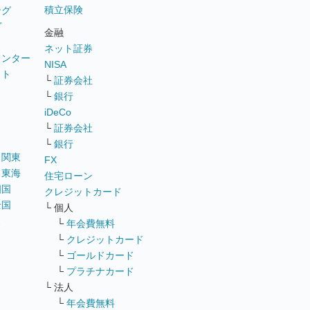
積立保険
ング
グ
金融
ネット証券
ウンター
NISA
イト
└
証券会社
リ
└
銀行
iDeCo
└
証券会社
└
銀行
｜
関東
FX
｜
東海
住宅ローン
四国
クレジットカード
全国
└ 個人
ス
└
年会費無料
└
クレジットカード
└
ゴールドカード
└
プラチナカード
└ 法人
└
年会費無料