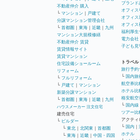
ブランド
不動産仲介 購入
オフィス
└
マンション
｜
戸建て
オフィス
分譲マンション管理会社
オフィス
└
首都圏
｜
東海
｜
近畿
｜
九州
福利厚生
マンション大規模修繕
電力会社
不動産仲介 賃貸
子ども見
賃貸情報サイト
賃貸マンション
トラベル
住宅設備ショールーム
旅行予約
リフォーム
└
国内旅
└
フルリフォーム
航空券比
└
戸建て
｜
マンション
ホテル比
新築分譲マンション
格安航空券
└
首都圏
｜
東海
｜
近畿
｜
九州
└
国内線
ハウスメーカー 注文住宅
ツアー比
建売住宅
アクティ
└
ビルダー
└
国内
｜
└
東北
｜
北関東
｜
首都圏
ホテル
└
東海
｜
近畿
｜
中国・四国