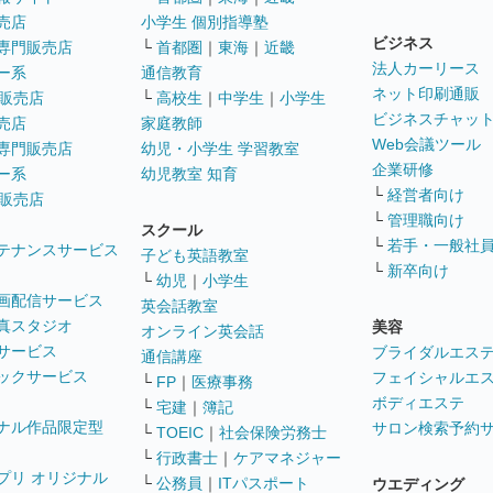
売店
小学生 個別指導塾
ビジネス
専門販売店
└
首都圏
｜
東海
｜
近畿
法人カーリース
ー系
通信教育
ネット印刷通販
販売店
└
高校生
｜
中学生
｜
小学生
ビジネスチャッ
売店
家庭教師
Web会議ツール
専門販売店
幼児・小学生 学習教室
企業研修
ー系
幼児教室 知育
└
経営者向け
販売店
└
管理職向け
スクール
└
若手・一般社
テナンスサービス
子ども英語教室
└
新卒向け
└
幼児
｜
小学生
画配信サービス
英会話教室
真スタジオ
美容
オンライン英会話
サービス
ブライダルエス
通信講座
ックサービス
フェイシャルエ
└
FP
｜
医療事務
ボディエステ
└
宅建
｜
簿記
ナル作品限定型
サロン検索予約
└
TOEIC
｜
社会保険労務士
└
行政書士
｜
ケアマネジャー
プリ オリジナル
└
公務員
｜
ITパスポート
ウエディング