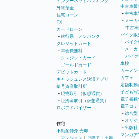
インターネットバンキング
中古車販
外貨預金
└
中古車
住宅ローン
└
メーカ
FX
中古車
カードローン
バイク販
└
銀行系
｜
ノンバンク
└
バイク
クレジットカード
└
メーカ
└
年会費無料
バイク
└
クレジットカード
車検
└
ゴールドカード
カーメン
デビットカード
カフェ
キャッシュレス決済アプリ
定額制動
暗号資産取引所
子ども写
└
現物取引（仮想通貨）
電子書籍
└
証拠金取引（仮想通貨）
電子コミ
ロボアドバイザー
└
総合型
└
オリジ
住宅
└
出版社
不動産仲介 売却
マンガア
└
マンション
｜
戸建て
｜
土地