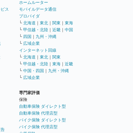
ホームルーター
ービス
モバイルデータ通信
ト
プロバイダ
└
北海道
｜
東北
｜
関東
｜
東海
└
甲信越・北陸
｜
近畿
｜
中国
└
四国
｜
九州・沖縄
職
└
広域企業
インターネット回線
遣
└
北海道
｜
東北
｜
関東
└
甲信越・北陸
｜
東海
｜
近畿
ス
└
中国・四国
｜
九州・沖縄
└
広域企業
専門家評価
ト
保険
自動車保険 ダイレクト型
自動車保険 代理店型
バイク保険 ダイレクト型
バイク保険 代理店型
広告