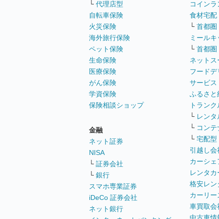
└
代理店型
コインラ
自転車保険
食材宅配
火災保険
└
首都圏
海外旅行保険
ミールキ
ペット保険
└
首都圏
生命保険
ネットス
医療保険
フードデ
がん保険
サービス
学資保険
ふるさと
保険相談ショップ
トランク
└
レンタ
└
コンテ
金融
└
宅配型
ネット証券
引越し会
NISA
カーシェ
└
証券会社
レンタカ
└
銀行
格安レン
スマホ専業証券
カーリー
iDeCo 証券会社
車買取会
ネット銀行
中古車情