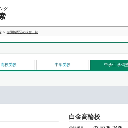
ング
索
索
赤羽橋周辺の校舎一覧
高校受験
中学受験
中学生 学習
白金高輪校
03-5795-2435