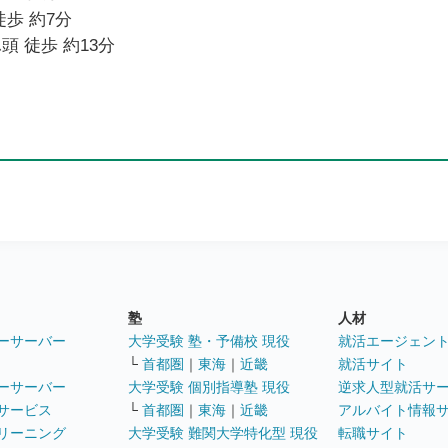
徒歩 約7分
頭 徒歩 約13分
塾
人材
ーサーバー
大学受験 塾・予備校 現役
就活エージェン
└
首都圏
｜
東海
｜
近畿
就活サイト
ーサーバー
大学受験 個別指導塾 現役
逆求人型就活サ
サービス
└
首都圏
｜
東海
｜
近畿
アルバイト情報
リーニング
大学受験 難関大学特化型 現役
転職サイト