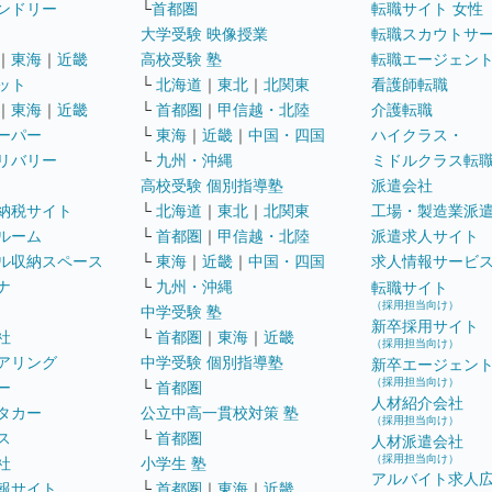
ンドリー
└
首都圏
転職サイト 女性
大学受験 映像授業
転職スカウトサ
｜
東海
｜
近畿
高校受験 塾
転職エージェン
ット
└
北海道
｜
東北
｜
北関東
看護師転職
｜
東海
｜
近畿
└
首都圏
｜
甲信越・北陸
介護転職
ーパー
└
東海
｜
近畿
｜
中国・四国
ハイクラス・
リバリー
└
九州・沖縄
ミドルクラス転
高校受験 個別指導塾
派遣会社
納税サイト
└
北海道
｜
東北
｜
北関東
工場・製造業派
ルーム
└
首都圏
｜
甲信越・北陸
派遣求人サイト
ル収納スペース
└
東海
｜
近畿
｜
中国・四国
求人情報サービ
ナ
└
九州・沖縄
転職サイト
（採用担当向け）
中学受験 塾
新卒採用サイト
社
└
首都圏
｜
東海
｜
近畿
（採用担当向け）
アリング
中学受験 個別指導塾
新卒エージェン
（採用担当向け）
ー
└
首都圏
人材紹介会社
タカー
公立中高一貫校対策 塾
（採用担当向け）
ス
└
首都圏
人材派遣会社
（採用担当向け）
社
小学生 塾
アルバイト求人
報サイト
└
首都圏
｜
東海
｜
近畿