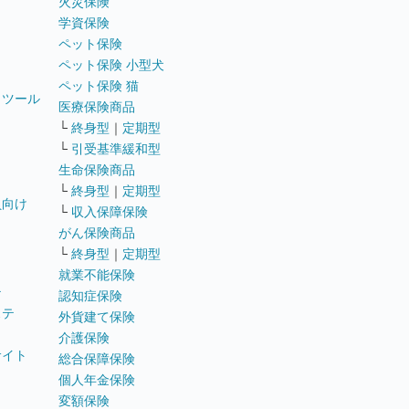
火災保険
学資保険
ペット保険
ペット保険 小型犬
ペット保険 猫
トツール
医療保険商品
└
終身型
｜
定期型
└
引受基準緩和型
生命保険商品
└
終身型
｜
定期型
員向け
└
収入保障保険
がん保険商品
└
終身型
｜
定期型
就業不能保険
テ
認知症保険
ステ
外貨建て保険
介護保険
サイト
総合保障保険
個人年金保険
変額保険