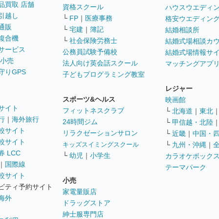
品買取 店舗
資格スクール
ハウスウエディ
引越し
└
FP
｜
医療事務
格安ウエディン
通販
└
宅建
｜
簿記
結婚相談所
複合機
└
社会保険労務士
結婚式場相談カ
サービス
公務員試験予備校
結婚式場情報サ
 小売
法人向け英会話スクール
マッチングアプ
守りGPS
子どもプログラミング教室
レジャー
スポーツ&ヘルス
映画館
サイト
フィットネスクラブ
└
北海道
｜
東北
行
｜
海外旅行
24時間ジム
└
甲信越・北陸
較サイト
リラクゼーションサロン
└
近畿
｜
中国・
較サイト
キッズスイミングスクール
└
九州・沖縄
｜
 LCC
└
幼児
｜
小学生
カラオケボック
｜
国際線
テーマパーク
較サイト
小売
ビティ予約サイト
家電量販店
海外
ドラッグストア
紳士服専門店