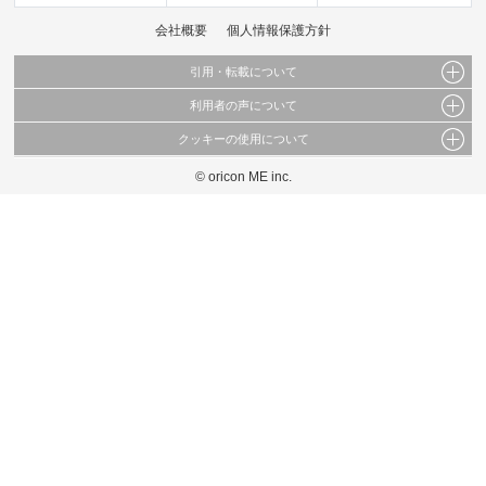
会社概要
個人情報保護方針
引用・転載について
利用者の声について
当サイトで公開されている情報（文字、写真、イラスト、画像データ等）及びこれらの配
置・編集および構造などについての著作権は株式会社oricon MEに帰属しております。
クッキーの使用について
当サイトに掲載している内容はすべてサービスの利用者が提出された見解・感想です。
これらの情報を権利者の許可なく無断転載・複製などの二次利用を行うことは固く禁じて
弊社が内容について正確性を含め一切保証するものではありません。
おります。
© oricon ME inc.
このサイトでは Cookie を使用して、ユーザーに合わせたコンテンツや広告の表示、ソー
弊社の見解・ 意見ではないことをご理解いただいた上でご覧ください。
シャル メディア機能の提供、広告の表示回数やクリック数の測定を行っています。
また、ユーザーによるサイトの利用状況についても情報を収集し、ソーシャル メディア
や広告配信、データ解析の各パートナーに提供しています。
各パートナーは、この情報とユーザーが各パートナーに提供した他の情報や、ユーザーが
各パートナーのサービスを使用したときに収集した他の情報を組み合わせて使用すること
があります。