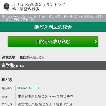
オリコン顧客満足度ランキング
塾・学習塾 検索
塾、スクールのランキング・比較
校舎検索
東京都の駅・市区町村から探す
勝どき周辺の校舎一覧
勝どき周辺の校舎
目的から絞り込む
高校受験： 集団塾
の絞り込み
進学塾 ena
勝どき
03-6204-9951
東京都中央区勝どき3-5-4 平野ビル2F
都営大江戸線 勝どきより 徒歩 約1分