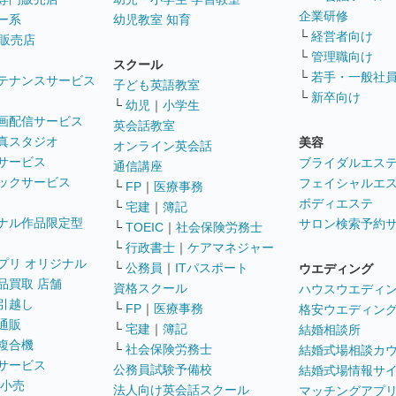
企業研修
ー系
幼児教室 知育
└
経営者向け
販売店
└
管理職向け
スクール
└
若手・一般社
テナンスサービス
子ども英語教室
└
新卒向け
└
幼児
｜
小学生
画配信サービス
英会話教室
真スタジオ
美容
オンライン英会話
サービス
ブライダルエス
通信講座
ックサービス
フェイシャルエ
└
FP
｜
医療事務
ボディエステ
└
宅建
｜
簿記
ナル作品限定型
サロン検索予約
└
TOEIC
｜
社会保険労務士
└
行政書士
｜
ケアマネジャー
プリ オリジナル
└
公務員
｜
ITパスポート
ウエディング
品買取 店舗
資格スクール
ハウスウエディ
引越し
└
FP
｜
医療事務
格安ウエディン
通販
└
宅建
｜
簿記
結婚相談所
複合機
└
社会保険労務士
結婚式場相談カ
サービス
公務員試験予備校
結婚式場情報サ
 小売
法人向け英会話スクール
マッチングアプ