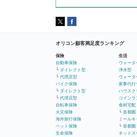
オリコン顧客満足度ランキング
保険
生活
自動車保険
ウォータ
└
ダイレクト型
浄水型
└
代理店型
ウォータ
バイク保険
家事代行
└
ダイレクト型
ハウスク
└
代理店型
コインラ
自転車保険
食材宅配
火災保険
└
首都圏
海外旅行保険
ミールキ
ペット保険
└
首都圏
生命保険
ネットス