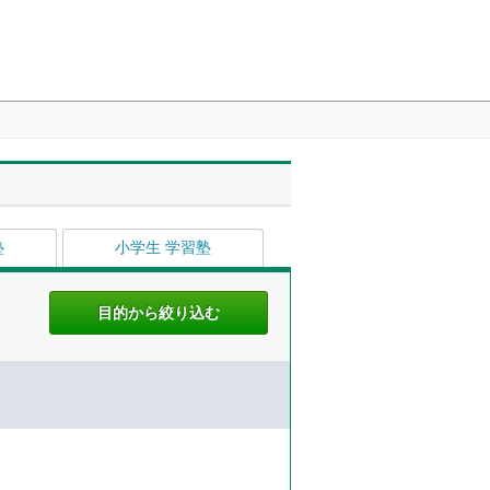
塾
小学生 学習塾