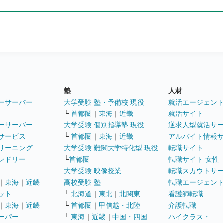
塾
人材
ーサーバー
大学受験 塾・予備校 現役
就活エージェン
└
首都圏
｜
東海
｜
近畿
就活サイト
ーサーバー
大学受験 個別指導塾 現役
逆求人型就活サ
サービス
└
首都圏
｜
東海
｜
近畿
アルバイト情報
リーニング
大学受験 難関大学特化型 現役
転職サイト
ンドリー
└
首都圏
転職サイト 女性
大学受験 映像授業
転職スカウトサ
｜
東海
｜
近畿
高校受験 塾
転職エージェン
ット
└
北海道
｜
東北
｜
北関東
看護師転職
｜
東海
｜
近畿
└
首都圏
｜
甲信越・北陸
介護転職
ーパー
└
東海
｜
近畿
｜
中国・四国
ハイクラス・