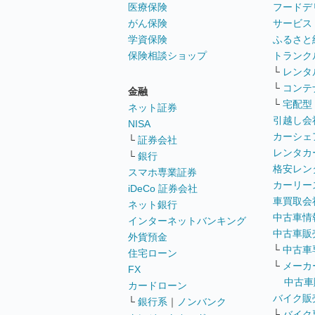
医療保険
フードデ
がん保険
サービス
学資保険
ふるさと
保険相談ショップ
トランク
└
レンタ
└
コンテ
金融
└
宅配型
ネット証券
引越し会
NISA
カーシェ
└
証券会社
レンタカ
└
銀行
格安レン
スマホ専業証券
カーリー
iDeCo 証券会社
車買取会
ネット銀行
中古車情
インターネットバンキング
中古車販
外貨預金
└
中古車
住宅ローン
└
メーカ
FX
中古車
カードローン
バイク販
└
銀行系
｜
ノンバンク
└
バイク