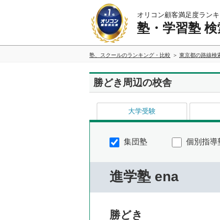
オリコン顧客満足度ランキ
塾・学習塾 検
塾、スクールのランキング・比較
東京都の路線検
勝どき周辺の校舎
大学受験
集団塾
個別指導
進学塾 ena
勝どき