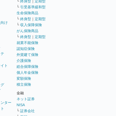
└
終身型
｜
定期型
└
引受基準緩和型
生命保険商品
└
終身型
｜
定期型
員向け
└
収入保障保険
がん保険商品
└
終身型
｜
定期型
就業不能保険
テ
認知症保険
ステ
外貨建て保険
介護保険
サイト
総合保障保険
個人年金保険
変額保険
積立保険
ング
グ
金融
ネット証券
ウンター
NISA
イト
└
証券会社
リ