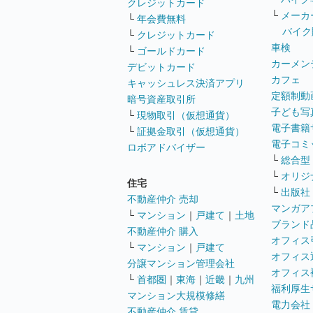
クレジットカード
└
メーカ
└
年会費無料
バイク
└
クレジットカード
車検
└
ゴールドカード
カーメン
デビットカード
カフェ
キャッシュレス決済アプリ
定額制動
暗号資産取引所
子ども写
└
現物取引（仮想通貨）
電子書籍
└
証拠金取引（仮想通貨）
電子コミ
ロボアドバイザー
└
総合型
└
オリジ
住宅
└
出版社
不動産仲介 売却
マンガア
└
マンション
｜
戸建て
｜
土地
ブランド
不動産仲介 購入
オフィス
└
マンション
｜
戸建て
オフィス
分譲マンション管理会社
オフィス
└
首都圏
｜
東海
｜
近畿
｜
九州
福利厚生
マンション大規模修繕
電力会社
不動産仲介 賃貸