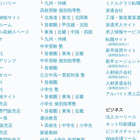
リバリー
└
九州・沖縄
ミドルクラス転
高校受験 個別指導塾
派遣会社
納税サイト
└
北海道
｜
東北
｜
北関東
工場・製造業派
ルーム
└
首都圏
｜
甲信越・北陸
派遣求人サイト
ル収納スペース
└
東海
｜
近畿
｜
中国・四国
求人情報サービ
ナ
└
九州・沖縄
転職サイト
（採用担当向け）
中学受験 塾
新卒採用サイト
社
└
首都圏
｜
東海
｜
近畿
（採用担当向け）
アリング
中学受験 個別指導塾
新卒エージェン
（採用担当向け）
ー
└
首都圏
人材紹介会社
タカー
公立中高一貫校対策 塾
（採用担当向け）
ス
└
首都圏
人材派遣会社
（採用担当向け）
社
小学生 塾
アルバイト求人
報サイト
└
首都圏
｜
東海
｜
近畿
売店
小学生 個別指導塾
ビジネス
専門販売店
└
首都圏
｜
東海
｜
近畿
法人カーリース
ー系
通信教育
ネット印刷通販
販売店
└
高校生
｜
中学生
｜
小学生
ビジネスチャッ
売店
家庭教師
Web会議ツール
専門販売店
幼児・小学生 学習教室