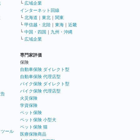
職
└
広域企業
インターネット回線
遣
└
北海道
｜
東北
｜
関東
└
甲信越・北陸
｜
東海
｜
近畿
ス
└
中国・四国
｜
九州・沖縄
└
広域企業
専門家評価
ト
保険
自動車保険 ダイレクト型
自動車保険 代理店型
バイク保険 ダイレクト型
バイク保険 代理店型
広告
火災保険
学資保険
ペット保険
ペット保険 小型犬
ペット保険 猫
トツール
医療保険商品