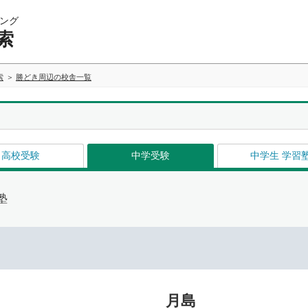
ング
索
索
勝どき周辺の校舎一覧
高校受験
中学受験
中学生 学習
塾
月島