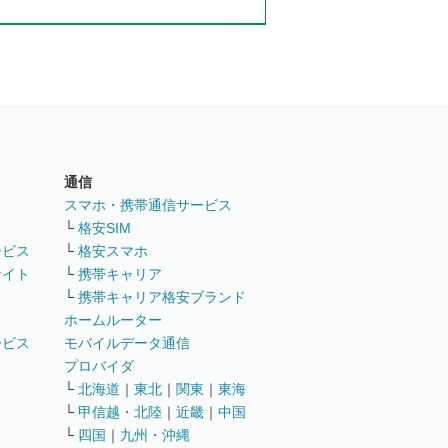
通信
ト
スマホ・携帯通信サービス
└
格安SIM
ービス
└
格安スマホ
サイト
└
携帯キャリア
└
携帯キャリア格安ブランド
ホームルーター
ービス
モバイルデータ通信
ト
プロバイダ
└
北海道
｜
東北
｜
関東
｜
東海
└
甲信越・北陸
｜
近畿
｜
中国
└
四国
｜
九州・沖縄