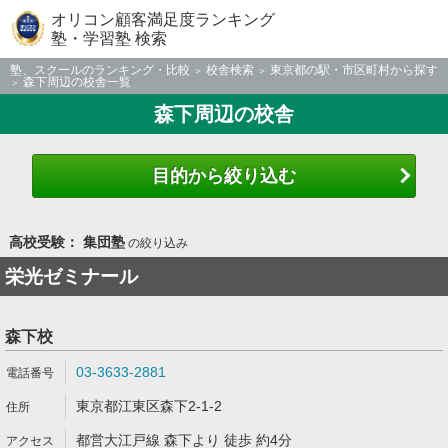
オリコン顧客満足度ランキング
塾・学習塾 検索
塾、スクールのランキング・比較
校舎検索
東京都の駅・市区町村から探す
森下周辺の校舎一覧
森下周辺の校舎
目的から絞り込む
高校受験： 集団塾
の絞り込み
栄光ゼミナール
森下校
03-3633-2881
東京都江東区森下2-1-2
都営大江戸線 森下より 徒歩 約4分