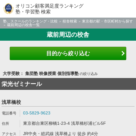
オリコン顧客満足度ランキング
塾・学習塾 検索
塾、スクールのランキング・比較
校舎検索
東京都の駅・市区町村から探す
蔵前周辺の校舎一覧
蔵前周辺の校舎
目的から絞り込む
大学受験： 集団塾 映像授業 個別指導塾
の絞り込み
栄光ゼミナール
浅草橋校
03-5829-9623
東京都台東区柳橋1-23-4 浅草橋杉浦ビル5F
JR中央・総武線 浅草橋より 徒歩 約4分