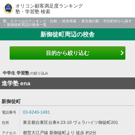
オリコン顧客満足度ランキング
塾・学習塾 検索
塾、スクールのランキング・比較
校舎検索
東京都の駅・市区町村から探す
新御徒町周辺の校舎一覧
新御徒町周辺の校舎
目的から絞り込む
中学生 学習塾
の絞り込み
進学塾 ena
新御徒町
03-6240-1481
東京都台東区台東4-23-10 ヴェラハイツ御徒町201
都営大江戸線 新御徒町より 徒歩 約2分