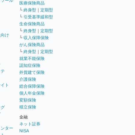
トツール
医療保険商品
└
終身型
｜
定期型
└
引受基準緩和型
生命保険商品
└
終身型
｜
定期型
員向け
└
収入保障保険
がん保険商品
└
終身型
｜
定期型
就業不能保険
テ
認知症保険
ステ
外貨建て保険
介護保険
サイト
総合保障保険
個人年金保険
変額保険
積立保険
ング
グ
金融
ネット証券
ウンター
NISA