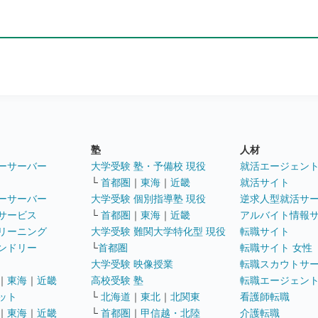
塾
人材
ーサーバー
大学受験 塾・予備校 現役
就活エージェン
└
首都圏
｜
東海
｜
近畿
就活サイト
ーサーバー
大学受験 個別指導塾 現役
逆求人型就活サ
サービス
└
首都圏
｜
東海
｜
近畿
アルバイト情報
リーニング
大学受験 難関大学特化型 現役
転職サイト
ンドリー
└
首都圏
転職サイト 女性
大学受験 映像授業
転職スカウトサ
｜
東海
｜
近畿
高校受験 塾
転職エージェン
ット
└
北海道
｜
東北
｜
北関東
看護師転職
｜
東海
｜
近畿
└
首都圏
｜
甲信越・北陸
介護転職