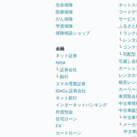
生命保険
ネットス
医療保険
フードデ
がん保険
サービス
学資保険
ふるさと
保険相談ショップ
トランク
└
レンタ
└
コンテ
金融
└
宅配型
ネット証券
引越し会
NISA
カーシェ
└
証券会社
レンタカ
└
銀行
格安レン
スマホ専業証券
カーリー
iDeCo 証券会社
車買取会
ネット銀行
中古車情
インターネットバンキング
中古車販
外貨預金
└
中古車
住宅ローン
└
メーカ
FX
中古車
カードローン