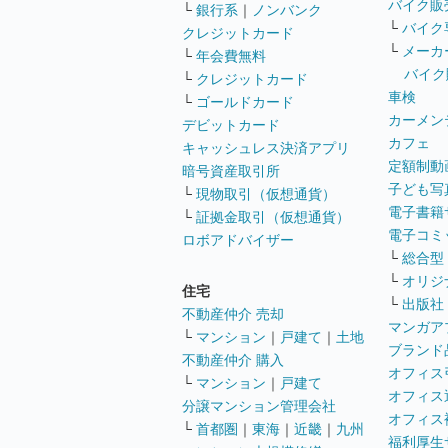
バイク販
└
銀行系
｜
ノンバンク
└
バイク
クレジットカード
└
メーカ
└
年会費無料
バイク
└
クレジットカード
車検
└
ゴールドカード
カーメン
デビットカード
カフェ
キャッシュレス決済アプリ
定額制動
暗号資産取引所
子ども写
└
現物取引（仮想通貨）
電子書籍
└
証拠金取引（仮想通貨）
電子コミ
ロボアドバイザー
└
総合型
└
オリジ
住宅
└
出版社
不動産仲介 売却
マンガア
└
マンション
｜
戸建て
｜
土地
ブランド
不動産仲介 購入
オフィス
└
マンション
｜
戸建て
オフィス
分譲マンション管理会社
オフィス
└
首都圏
｜
東海
｜
近畿
｜
九州
福利厚生