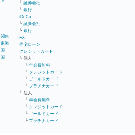
イト
└
証券会社
リ
└
銀行
iDeCo
└
証券会社
└
銀行
｜
関東
FX
｜
東海
住宅ローン
四国
クレジットカード
全国
└ 個人
ス
└
年会費無料
└
クレジットカード
└
ゴールドカード
└
プラチナカード
└ 法人
└
年会費無料
└
クレジットカード
└
ゴールドカード
└
プラチナカード