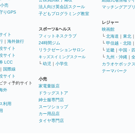
結婚式場情報サ
 小売
法人向け英会話スクール
マッチングアプ
守りGPS
子どもプログラミング教室
レジャー
スポーツ&ヘルス
映画館
サイト
フィットネスクラブ
└
北海道
｜
東北
行
｜
海外旅行
24時間ジム
└
甲信越・北陸
較サイト
リラクゼーションサロン
└
近畿
｜
中国・
較サイト
キッズスイミングスクール
└
九州・沖縄
｜
 LCC
└
幼児
｜
小学生
カラオケボック
｜
国際線
テーマパーク
較サイト
小売
ビティ予約サイト
家電量販店
海外
ドラッグストア
紳士服専門店
ス利用
スーツショップ
用
カー用品店
タイヤ専門店