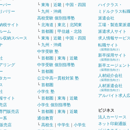
ーパー
└
東海
｜
近畿
｜
中国・四国
ハイクラス・
リバリー
└
九州・沖縄
ミドルクラス転
高校受験 個別指導塾
派遣会社
納税サイト
└
北海道
｜
東北
｜
北関東
工場・製造業派
ルーム
└
首都圏
｜
甲信越・北陸
派遣求人サイト
ル収納スペース
└
東海
｜
近畿
｜
中国・四国
求人情報サービ
ナ
└
九州・沖縄
転職サイト
（採用担当向け）
中学受験 塾
新卒採用サイト
社
└
首都圏
｜
東海
｜
近畿
（採用担当向け）
アリング
中学受験 個別指導塾
新卒エージェン
（採用担当向け）
ー
└
首都圏
人材紹介会社
タカー
公立中高一貫校対策 塾
（採用担当向け）
ス
└
首都圏
人材派遣会社
（採用担当向け）
社
小学生 塾
アルバイト求人
報サイト
└
首都圏
｜
東海
｜
近畿
売店
小学生 個別指導塾
ビジネス
専門販売店
└
首都圏
｜
東海
｜
近畿
法人カーリース
ー系
通信教育
ネット印刷通販
販売店
└
高校生
｜
中学生
｜
小学生