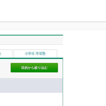
塾
小学生 学習塾