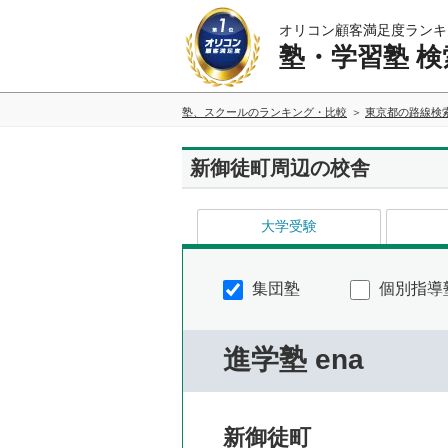
オリコン顧客満足度ランキ
塾・学習塾 検
塾、スクールのランキング・比較
東京都の路線検
新御徒町周辺の校舎
大学受験
集団塾
個別指導
進学塾 ena
新御徒町