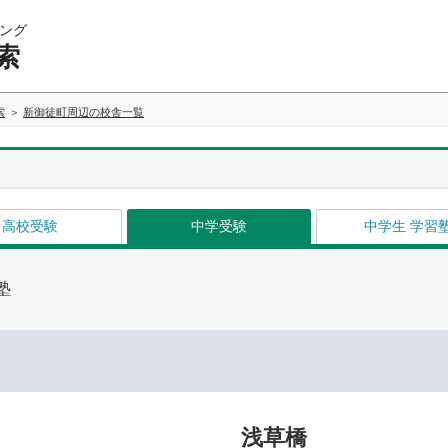
ング
索
索
新御徒町周辺の校舎一覧
高校受験
中学受験
中学生 学習
塾
浅草橋