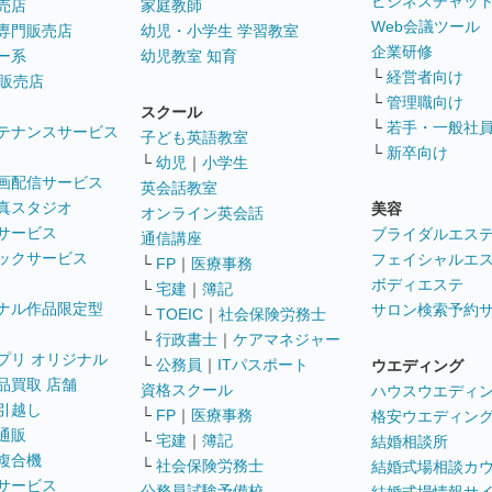
ビジネスチャッ
売店
家庭教師
Web会議ツール
専門販売店
幼児・小学生 学習教室
企業研修
ー系
幼児教室 知育
└
経営者向け
販売店
└
管理職向け
スクール
└
若手・一般社
テナンスサービス
子ども英語教室
└
新卒向け
└
幼児
｜
小学生
画配信サービス
英会話教室
真スタジオ
美容
オンライン英会話
サービス
ブライダルエス
通信講座
ックサービス
フェイシャルエ
└
FP
｜
医療事務
ボディエステ
└
宅建
｜
簿記
ナル作品限定型
サロン検索予約
└
TOEIC
｜
社会保険労務士
└
行政書士
｜
ケアマネジャー
プリ オリジナル
└
公務員
｜
ITパスポート
ウエディング
品買取 店舗
資格スクール
ハウスウエディ
引越し
└
FP
｜
医療事務
格安ウエディン
通販
└
宅建
｜
簿記
結婚相談所
複合機
└
社会保険労務士
結婚式場相談カ
サービス
公務員試験予備校