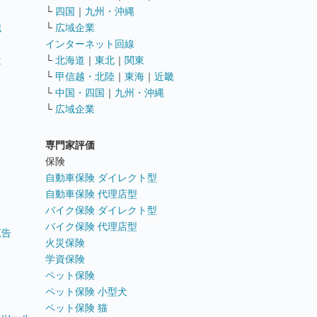
└
四国
｜
九州・沖縄
職
└
広域企業
インターネット回線
遣
└
北海道
｜
東北
｜
関東
└
甲信越・北陸
｜
東海
｜
近畿
ス
└
中国・四国
｜
九州・沖縄
└
広域企業
専門家評価
ト
保険
自動車保険 ダイレクト型
自動車保険 代理店型
バイク保険 ダイレクト型
バイク保険 代理店型
広告
火災保険
学資保険
ペット保険
ペット保険 小型犬
ペット保険 猫