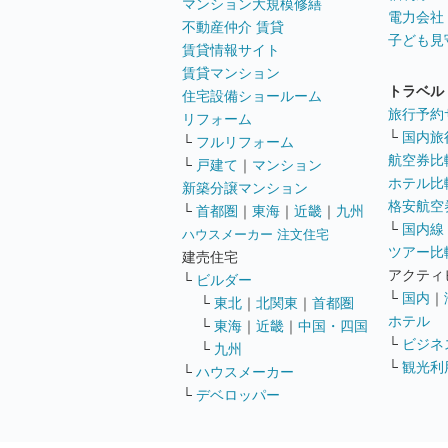
マンション大規模修繕
電力会社
不動産仲介 賃貸
子ども見
賃貸情報サイト
賃貸マンション
トラベル
住宅設備ショールーム
旅行予約
リフォーム
└
国内旅
└
フルリフォーム
航空券比
└
戸建て
｜
マンション
ホテル比
新築分譲マンション
格安航空券
└
首都圏
｜
東海
｜
近畿
｜
九州
└
国内線
ハウスメーカー 注文住宅
ツアー比
建売住宅
アクティ
└
ビルダー
└
国内
｜
└
東北
｜
北関東
｜
首都圏
ホテル
└
東海
｜
近畿
｜
中国・四国
└
ビジネ
└
九州
└
観光利
└
ハウスメーカー
└
デベロッパー