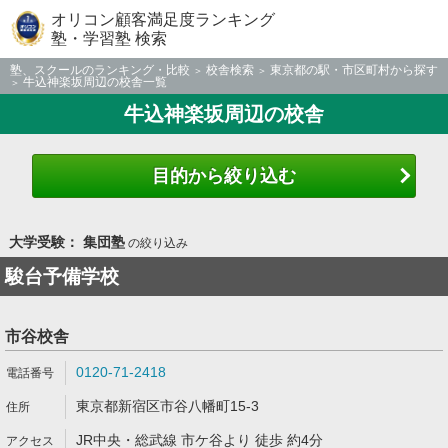
オリコン顧客満足度ランキング
塾・学習塾 検索
塾、スクールのランキング・比較
校舎検索
東京都の駅・市区町村から探す
牛込神楽坂周辺の校舎一覧
牛込神楽坂周辺の校舎
目的から絞り込む
大学受験： 集団塾
の絞り込み
駿台予備学校
市谷校舎
0120-71-2418
東京都新宿区市谷八幡町15-3
JR中央・総武線 市ケ谷より 徒歩 約4分