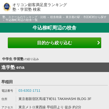
オリコン顧客満足度ランキング
塾・学習塾 検索
塾、スクールのランキング・比較
校舎検索
東京都の駅・市区町村から探す
牛込柳町周辺の校舎一覧
牛込柳町周辺の校舎
目的から絞り込む
中学生 学習塾
の絞り込み
進学塾 ena
早稲田
03-6302-1711
東京都新宿区馬場下町61 TAKAHASHI BLDG 3F
東京メトロ東西線 早稲田より 徒歩 約2分