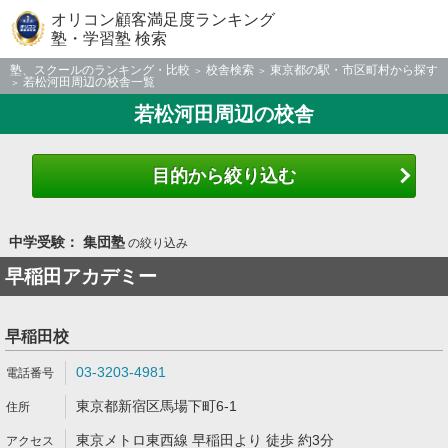
オリコン顧客満足度ランキング
塾・学習塾 検索
塾、スクールのランキング・比較
校舎検索
東京都の駅・市区町村から探す
若松河田周辺の校舎一覧
若松河田周辺の校舎
目的から絞り込む
中学受験： 集団塾
の絞り込み
早稲田アカデミー
早稲田校
03-3203-4981
東京都新宿区馬場下町6-1
東京メトロ東西線 早稲田より 徒歩 約3分