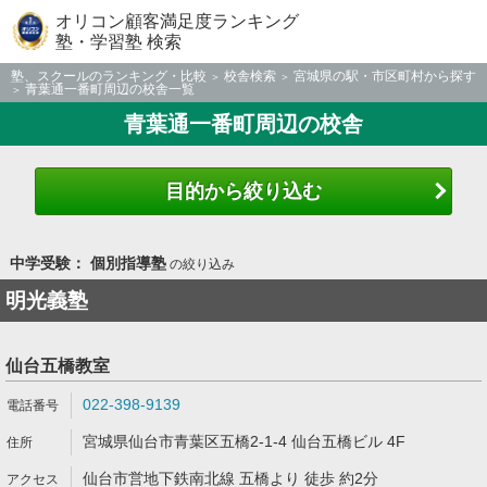
オリコン顧客満足度ランキング
塾・学習塾 検索
塾、スクールのランキング・比較
校舎検索
宮城県の駅・市区町村から探す
青葉通一番町周辺の校舎一覧
青葉通一番町周辺の校舎
目的から絞り込む
中学受験： 個別指導塾
の絞り込み
明光義塾
仙台五橋教室
022-398-9139
宮城県仙台市青葉区五橋2-1-4 仙台五橋ビル 4F
仙台市営地下鉄南北線 五橋より 徒歩 約2分