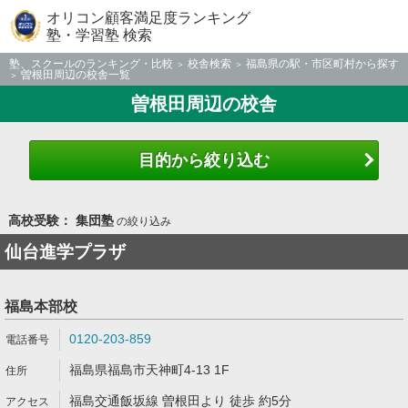
オリコン顧客満足度ランキング
塾・学習塾 検索
塾、スクールのランキング・比較
校舎検索
福島県の駅・市区町村から探す
曽根田周辺の校舎一覧
曽根田周辺の校舎
目的から絞り込む
高校受験： 集団塾
の絞り込み
仙台進学プラザ
福島本部校
0120-203-859
福島県福島市天神町4-13 1F
福島交通飯坂線 曽根田より 徒歩 約5分