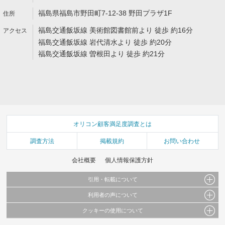
福島県福島市野田町7-12-38 野田プラザ1F
福島交通飯坂線 美術館図書館前より 徒歩 約16分
福島交通飯坂線 岩代清水より 徒歩 約20分
福島交通飯坂線 曽根田より 徒歩 約21分
オリコン顧客満足度調査とは
調査方法
掲載規約
お問い合わせ
会社概要
個人情報保護方針
引用・転載について
利用者の声について
当サイトで公開されている情報（文字、写真、イラスト、画像データ等）及びこれらの配
置・編集および構造などについての著作権は株式会社oricon MEに帰属しております。
クッキーの使用について
当サイトに掲載している内容はすべてサービスの利用者が提出された見解・感想です。
これらの情報を権利者の許可なく無断転載・複製などの二次利用を行うことは固く禁じて
弊社が内容について正確性を含め一切保証するものではありません。
おります。