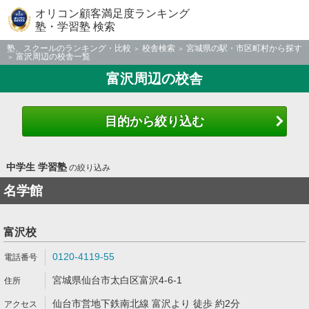
オリコン顧客満足度ランキング
塾・学習塾 検索
塾、スクールのランキング・比較
校舎検索
宮城県の駅・市区町村から探す
富沢周辺の校舎一覧
富沢周辺の校舎
目的から絞り込む
中学生 学習塾
の絞り込み
名学館
富沢校
0120-4119-55
宮城県仙台市太白区富沢4-6-1
仙台市営地下鉄南北線 富沢より 徒歩 約2分