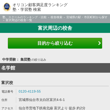
オリコン顧客満足度ランキング
塾・学習塾 検索
塾、スクールのランキング・比較
校舎検索
宮城県の駅・市区町村から探す
富沢周辺の校舎一覧
富沢周辺の校舎
目的から絞り込む
中学受験： 集団塾
の絞り込み
名学館
富沢校
0120-4119-55
宮城県仙台市太白区富沢4-6-1
仙台市営地下鉄南北線 富沢より 徒歩 約2分